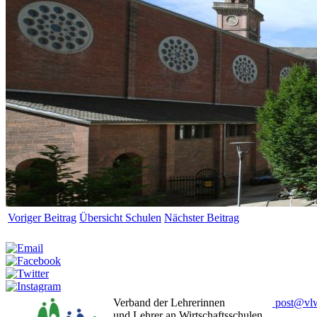
Voriger Beitrag
Übersicht Schulen
Nächster Beitrag
Weitersagen:
Verband der Lehrerinnen
post
@
vl
und Lehrer an Wirtschaftsschulen