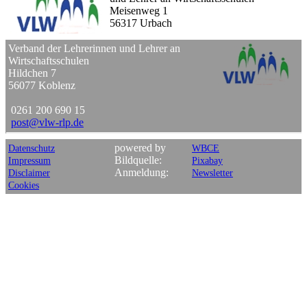
Meisenweg 1
56317 Urbach
Verband der Lehrerinnen und Lehrer an
Wirtschaftsschulen
Hildchen 7
56077 Koblenz
0261 200 690 15
post
@
vlw-rlp
.
de
powered by
Datenschutz
WBCE
Bildquelle:
Impressum
Pixabay
Anmeldung:
Disclaimer
Newsletter
Cookies