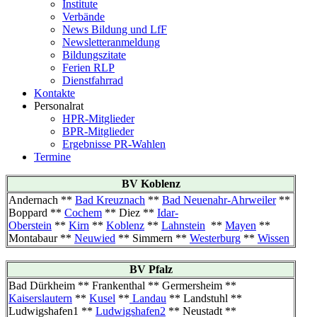
Institute
Verbände
News Bildung und LfF
Newsletteranmeldung
Bildungszitate
Ferien RLP
Dienstfahrrad
Kontakte
Personalrat
HPR-Mitglieder
BPR-Mitglieder
Ergebnisse PR-Wahlen
Termine
BV Koblenz
Andernach **
Bad Kreuznach
**
Bad Neuenahr-Ahrweiler
**
Boppard **
Cochem
** Diez **
Idar-
Oberstein
**
Kirn
**
Koblenz
**
Lahnstein
**
Mayen
**
Montabaur **
Neuwied
** Simmern **
Westerburg
**
Wissen
BV Pfalz
Bad Dürkheim ** Frankenthal ** Germersheim **
Kaiserslautern
**
Kusel
**
Landau
** Landstuhl **
Ludwigshafen1 **
Ludwigshafen2
** Neustadt **