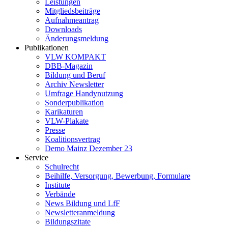
Leistungen
Mitgliedsbeiträge
Aufnahmeantrag
Downloads
Änderungsmeldung
Publikationen
VLW KOMPAKT
DBB-Magazin
Bildung und Beruf
Archiv Newsletter
Umfrage Handynutzung
Sonderpublikation
Karikaturen
VLW-Plakate
Presse
Koalitionsvertrag
Demo Mainz Dezember 23
Service
Schulrecht
Beihilfe, Versorgung, Bewerbung, Formulare
Institute
Verbände
News Bildung und LfF
Newsletteranmeldung
Bildungszitate