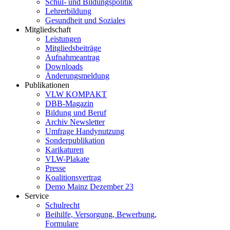
Schul- und Bildungspolitik
Lehrerbildung
Gesundheit und Soziales
Mitgliedschaft
Leistungen
Mitgliedsbeiträge
Aufnahmeantrag
Downloads
Änderungsmeldung
Publikationen
VLW KOMPAKT
DBB-Magazin
Bildung und Beruf
Archiv Newsletter
Umfrage Handynutzung
Sonderpublikation
Karikaturen
VLW-Plakate
Presse
Koalitionsvertrag
Demo Mainz Dezember 23
Service
Schulrecht
Beihilfe, Versorgung, Bewerbung,
Formulare