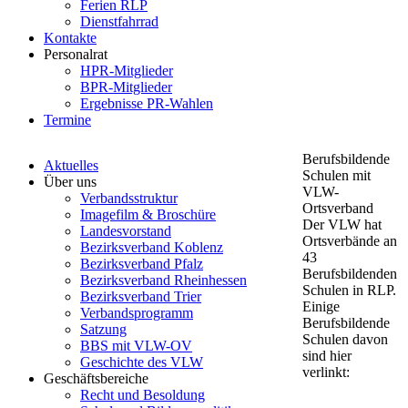
Ferien RLP
Dienstfahrrad
Kontakte
Personalrat
HPR-Mitglieder
BPR-Mitglieder
Ergebnisse PR-Wahlen
Termine
Berufsbildende
Aktuelles
Schulen mit
Über uns
VLW-
Verbandsstruktur
Ortsverband
Imagefilm & Broschüre
Der VLW hat
Landesvorstand
Ortsverbände an
Bezirksverband Koblenz
43
Bezirksverband Pfalz
Berufsbildenden
Bezirksverband Rheinhessen
Schulen in RLP.
Bezirksverband Trier
Einige
Verbandsprogramm
Berufsbildende
Satzung
Schulen davon
BBS mit VLW-OV
sind hier
Geschichte des VLW
verlinkt:
Geschäftsbereiche
Recht und Besoldung