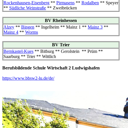
Rockenhausen-Eisenberg
**
Pirmasens
**
Rodalben
** Speyer
**
Südliche Weinstraße
** Zweibrücken
BV Rheinhessen
Alzey
**
Bingen
** Ingelheim ** Mainz 1 **
Mainz 3
**
Mainz 4
**
Worms
BV Trier
Bernkastel-Kues
** Bitburg ** Gerolstein ** Prüm **
Saarburg ** Trier ** Wittlich
Berufsbildende Schule Wirtschaft 2 Ludwigshafen
https://www.bbsw2-lu.de/de/