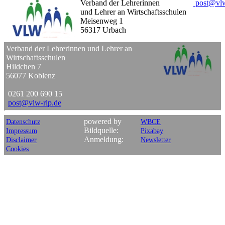
Verband der Lehrerinnen
post
@
vl
und Lehrer an Wirtschaftsschulen
Meisenweg 1
56317 Urbach
Verband der Lehrerinnen und Lehrer an
Wirtschaftsschulen
Hildchen 7
56077 Koblenz
0261 200 690 15
post
@
vlw-rlp
.
de
powered by
Datenschutz
WBCE
Bildquelle:
Impressum
Pixabay
Anmeldung:
Disclaimer
Newsletter
Cookies