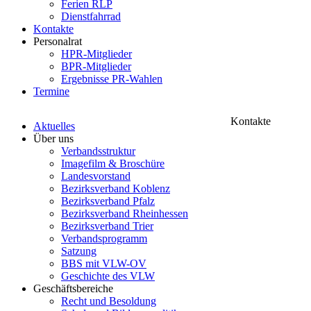
Ferien RLP
Dienstfahrrad
Kontakte
Personalrat
HPR-Mitglieder
BPR-Mitglieder
Ergebnisse PR-Wahlen
Termine
Kontakte
Aktuelles
Über uns
Verbandsstruktur
Imagefilm & Broschüre
Landesvorstand
Bezirksverband Koblenz
Bezirksverband Pfalz
Bezirksverband Rheinhessen
Bezirksverband Trier
Verbandsprogramm
Satzung
BBS mit VLW-OV
Geschichte des VLW
Geschäftsbereiche
Recht und Besoldung