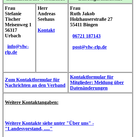
Frau
Herr
Frau
Stefanie
Andreas
Ruth Jakob
Tischer
Seehaus
Holzhauserstraße 27
Meisenweg 1
55411 Bingen
56317
Kontakt
Urbach
06721 187143
info
@
vlw-
post
@
vlw-rlp
.
de
rlp
.
de
Kontaktformular für
Zum Kontaktformular für
Mitglieder: Meldung über
Nachrichten an den Verband
Datenänderungen
Weitere Kontaktangaben:
Weitere Kontakte siehe unter "Über uns" -
"Landesvorstand, ....."