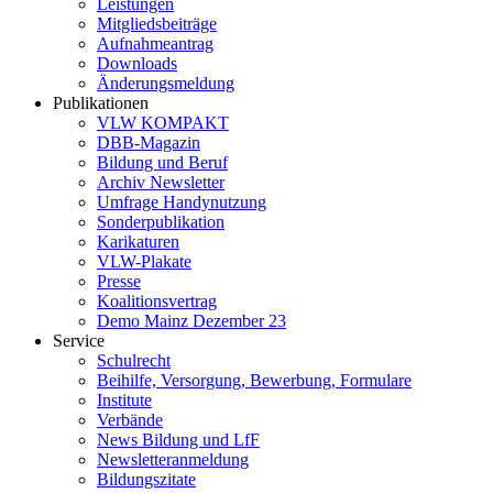
Leistungen
Mitgliedsbeiträge
Aufnahmeantrag
Downloads
Änderungsmeldung
Publikationen
VLW KOMPAKT
DBB-Magazin
Bildung und Beruf
Archiv Newsletter
Umfrage Handynutzung
Sonderpublikation
Karikaturen
VLW-Plakate
Presse
Koalitionsvertrag
Demo Mainz Dezember 23
Service
Schulrecht
Beihilfe, Versorgung, Bewerbung, Formulare
Institute
Verbände
News Bildung und LfF
Newsletteranmeldung
Bildungszitate