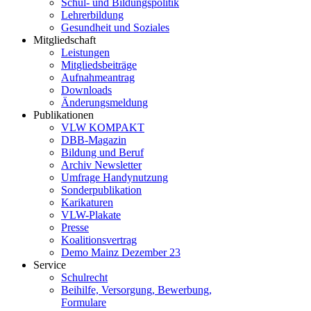
Schul- und Bildungspolitik
Lehrerbildung
Gesundheit und Soziales
Mitgliedschaft
Leistungen
Mitgliedsbeiträge
Aufnahmeantrag
Downloads
Änderungsmeldung
Publikationen
VLW KOMPAKT
DBB-Magazin
Bildung und Beruf
Archiv Newsletter
Umfrage Handynutzung
Sonderpublikation
Karikaturen
VLW-Plakate
Presse
Koalitionsvertrag
Demo Mainz Dezember 23
Service
Schulrecht
Beihilfe, Versorgung, Bewerbung,
Formulare