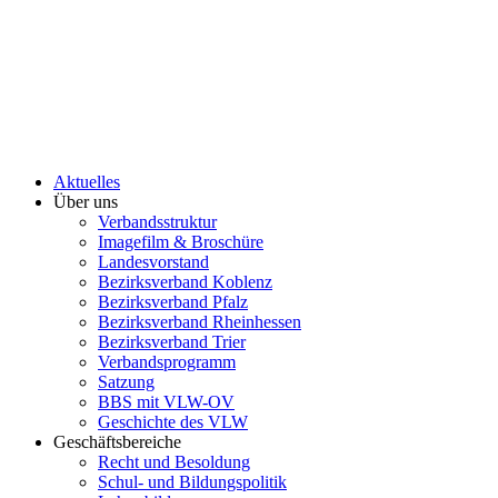
Aktuelles
Über uns
Verbandsstruktur
Imagefilm & Broschüre
Landesvorstand
Bezirksverband Koblenz
Bezirksverband Pfalz
Bezirksverband Rheinhessen
Bezirksverband Trier
Verbandsprogramm
Satzung
BBS mit VLW-OV
Geschichte des VLW
Geschäftsbereiche
Recht und Besoldung
Schul- und Bildungspolitik