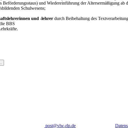
 Beförderungsstaus) und Wiedereinführung der Altersermäßigung ab 
fsbildenden Schulwesens;
aftslehrerinnen und -lehrer
durch Beibehaltung des Textverarbeitung
 die BBS
ehrkräfte.
.
post
@
vlw-rlp
.
de
Datens