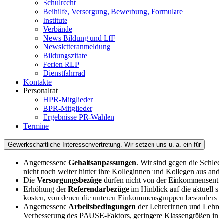
Schulrecht
Beihilfe, Versorgung, Bewerbung, Formulare
Institute
Verbände
News Bildung und LfF
Newsletteranmeldung
Bildungszitate
Ferien RLP
Dienstfahrrad
Kontakte
Personalrat
HPR-Mitglieder
BPR-Mitglieder
Ergebnisse PR-Wahlen
Termine
Gewerkschaftliche Interessenvertretung. Wir setzen uns u. a. ein für
Angemessene
Gehaltsanpassungen
. Wir sind gegen die Schle
nicht noch weiter hinter ihre Kolleginnen und Kollegen aus an
Die
Versorgungsbezüge
dürfen nicht von der Einkommensent
Erhöhung der
Referendarbezüge
im Hinblick auf die aktuell 
kosten, von denen die unteren Einkommensgruppen besonders s
Angemessene
Arbeitsbedingungen
der Lehrerinnen und Lehre
Verbesserung des PAUSE-Faktors, geringere Klassengrößen in p