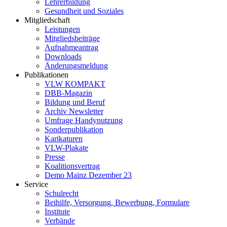
Lehrerbildung
Gesundheit und Soziales
Mitgliedschaft
Leistungen
Mitgliedsbeiträge
Aufnahmeantrag
Downloads
Änderungsmeldung
Publikationen
VLW KOMPAKT
DBB-Magazin
Bildung und Beruf
Archiv Newsletter
Umfrage Handynutzung
Sonderpublikation
Karikaturen
VLW-Plakate
Presse
Koalitionsvertrag
Demo Mainz Dezember 23
Service
Schulrecht
Beihilfe, Versorgung, Bewerbung, Formulare
Institute
Verbände