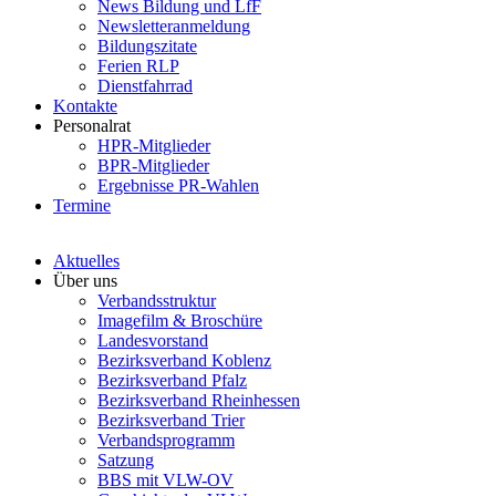
News Bildung und LfF
Newsletteranmeldung
Bildungszitate
Ferien RLP
Dienstfahrrad
Kontakte
Personalrat
HPR-Mitglieder
BPR-Mitglieder
Ergebnisse PR-Wahlen
Termine
Aktuelles
Über uns
Verbandsstruktur
Imagefilm & Broschüre
Landesvorstand
Bezirksverband Koblenz
Bezirksverband Pfalz
Bezirksverband Rheinhessen
Bezirksverband Trier
Verbandsprogramm
Satzung
BBS mit VLW-OV