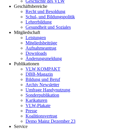
Geschichte des VLW
Geschäftsbereiche
Recht und Besoldung
Schul- und Bildungspolitik
Lehrerbildung
Gesundheit und Soziales
Mitgliedschaft
Leistungen
Mitgliedsbeiträge
Aufnahmeantrag
Downloads
Änderungsmeldung
Publikationen
VLW KOMPAKT
DBB-Magazin
Bildung und Beruf
Archiv Newsletter
Umfrage Handynutzung
Sonderpublikation
Karikaturen
VLW-Plakate
Presse
Koalitionsvertrag
Demo Mainz Dezember 23
Service