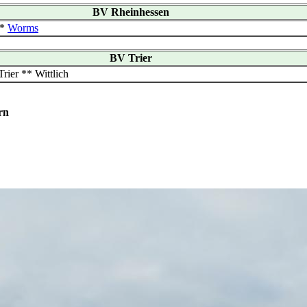
BV Rheinhessen
*
Worms
BV Trier
rier ** Wittlich
rn