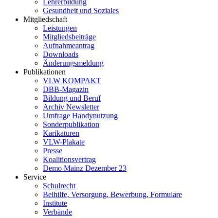
Lehrerbildung
Gesundheit und Soziales
Mitgliedschaft
Leistungen
Mitgliedsbeiträge
Aufnahmeantrag
Downloads
Änderungsmeldung
Publikationen
VLW KOMPAKT
DBB-Magazin
Bildung und Beruf
Archiv Newsletter
Umfrage Handynutzung
Sonderpublikation
Karikaturen
VLW-Plakate
Presse
Koalitionsvertrag
Demo Mainz Dezember 23
Service
Schulrecht
Beihilfe, Versorgung, Bewerbung, Formulare
Institute
Verbände