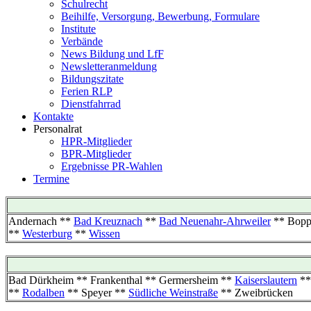
Schulrecht
Beihilfe, Versorgung, Bewerbung, Formulare
Institute
Verbände
News Bildung und LfF
Newsletteranmeldung
Bildungszitate
Ferien RLP
Dienstfahrrad
Kontakte
Personalrat
HPR-Mitglieder
BPR-Mitglieder
Ergebnisse PR-Wahlen
Termine
Andernach **
Bad Kreuznach
**
Bad Neuenahr-Ahrweiler
** Bopp
**
Westerburg
**
Wissen
Bad Dürkheim ** Frankenthal ** Germersheim **
Kaiserslautern
*
**
Rodalben
** Speyer **
Südliche Weinstraße
** Zweibrücken