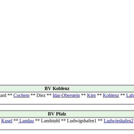
BV Koblenz
ard **
Cochem
** Diez **
Idar-Oberstein
**
Kirn
**
Koblenz
**
Lah
BV Pfalz
*
Kusel
**
Landau
** Landstuhl ** Ludwigshafen1 **
Ludwigshafen2