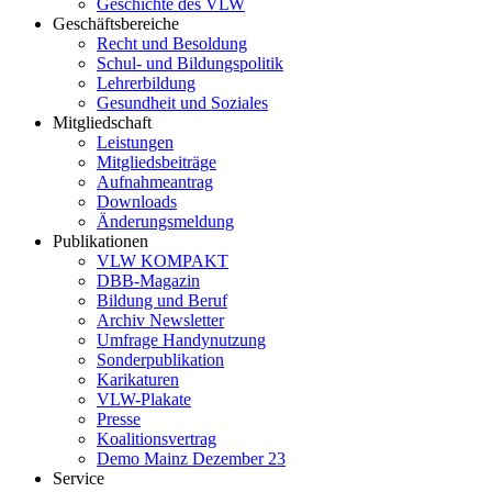
Geschichte des VLW
Geschäftsbereiche
Recht und Besoldung
Schul- und Bildungspolitik
Lehrerbildung
Gesundheit und Soziales
Mitgliedschaft
Leistungen
Mitgliedsbeiträge
Aufnahmeantrag
Downloads
Änderungsmeldung
Publikationen
VLW KOMPAKT
DBB-Magazin
Bildung und Beruf
Archiv Newsletter
Umfrage Handynutzung
Sonderpublikation
Karikaturen
VLW-Plakate
Presse
Koalitionsvertrag
Demo Mainz Dezember 23
Service