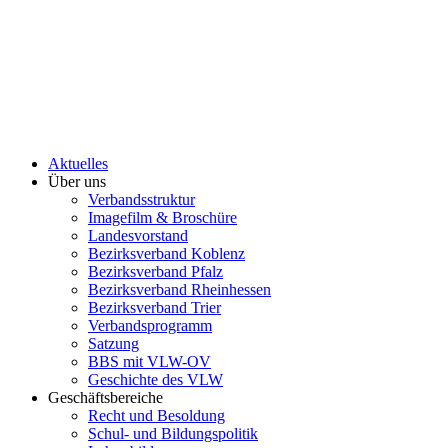
Aktuelles
Über uns
Verbandsstruktur
Imagefilm & Broschüre
Landesvorstand
Bezirksverband Koblenz
Bezirksverband Pfalz
Bezirksverband Rheinhessen
Bezirksverband Trier
Verbandsprogramm
Satzung
BBS mit VLW-OV
Geschichte des VLW
Geschäftsbereiche
Recht und Besoldung
Schul- und Bildungspolitik