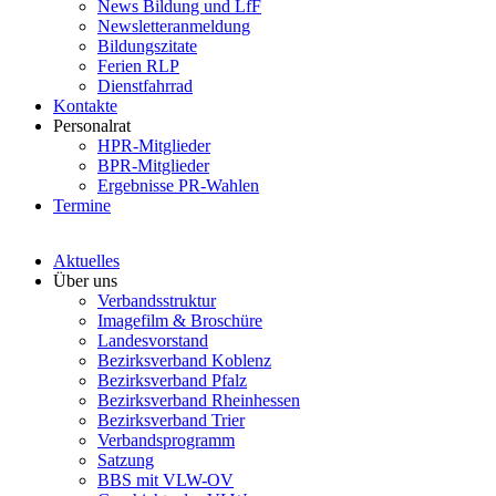
News Bildung und LfF
Newsletteranmeldung
Bildungszitate
Ferien RLP
Dienstfahrrad
Kontakte
Personalrat
HPR-Mitglieder
BPR-Mitglieder
Ergebnisse PR-Wahlen
Termine
Aktuelles
Über uns
Verbandsstruktur
Imagefilm & Broschüre
Landesvorstand
Bezirksverband Koblenz
Bezirksverband Pfalz
Bezirksverband Rheinhessen
Bezirksverband Trier
Verbandsprogramm
Satzung
BBS mit VLW-OV