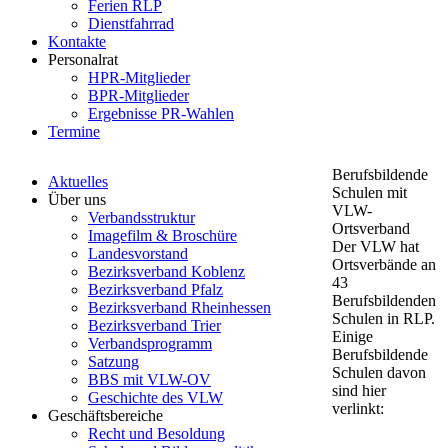
Ferien RLP
Dienstfahrrad
Kontakte
Personalrat
HPR-Mitglieder
BPR-Mitglieder
Ergebnisse PR-Wahlen
Termine
Berufsbildende
Aktuelles
Schulen mit
Über uns
VLW-
Verbandsstruktur
Ortsverband
Imagefilm & Broschüre
Der VLW hat
Landesvorstand
Ortsverbände an
Bezirksverband Koblenz
43
Bezirksverband Pfalz
Berufsbildenden
Bezirksverband Rheinhessen
Schulen in RLP.
Bezirksverband Trier
Einige
Verbandsprogramm
Berufsbildende
Satzung
Schulen davon
BBS mit VLW-OV
sind hier
Geschichte des VLW
verlinkt:
Geschäftsbereiche
Recht und Besoldung