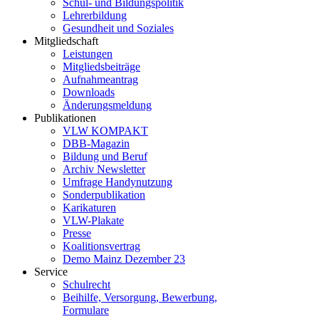
Schul- und Bildungspolitik
Lehrerbildung
Gesundheit und Soziales
Mitgliedschaft
Leistungen
Mitgliedsbeiträge
Aufnahmeantrag
Downloads
Änderungsmeldung
Publikationen
VLW KOMPAKT
DBB-Magazin
Bildung und Beruf
Archiv Newsletter
Umfrage Handynutzung
Sonderpublikation
Karikaturen
VLW-Plakate
Presse
Koalitionsvertrag
Demo Mainz Dezember 23
Service
Schulrecht
Beihilfe, Versorgung, Bewerbung,
Formulare