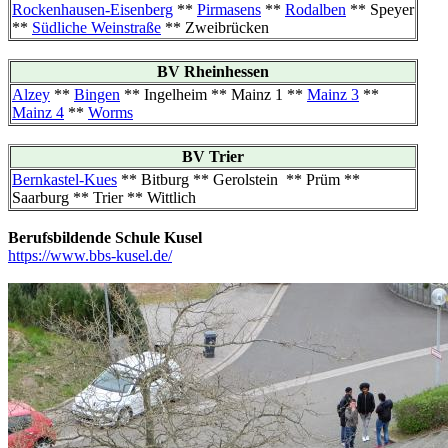
Rockenhausen-Eisenberg
**
Pirmasens
**
Rodalben
** Speyer
**
Südliche Weinstraße
** Zweibrücken
BV Rheinhessen
Alzey
**
Bingen
** Ingelheim ** Mainz 1 **
Mainz 3
**
Mainz 4
**
Worms
BV Trier
Bernkastel-Kues
** Bitburg ** Gerolstein ** Prüm **
Saarburg ** Trier ** Wittlich
Berufsbildende Schule Kusel
https://www.bbs-kusel.de/