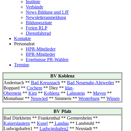
Institute
Verbände
News Bildung und LfF
Newsletteranmeldung
Bildungszitate
Ferien RLP
Dienstfahrrad
Kontakte
Personalrat
HPR-Mitglieder
BPR-Mitglieder
Ergebnisse PR-Wahlen
Termine
BV Koblenz
Andernach **
Bad Kreuznach
**
Bad Neuenahr-Ahrweiler
**
Boppard **
Cochem
** Diez **
Idar-
Oberstein
**
Kirn
**
Koblenz
**
Lahnstein
**
Mayen
**
Montabaur **
Neuwied
** Simmern **
Westerburg
**
Wissen
BV Pfalz
Bad Dürkheim ** Frankenthal ** Germersheim **
Kaiserslautern
**
Kusel
**
Landau
** Landstuhl **
Ludwigshafen1 **
Ludwigshafen2
** Neustadt **