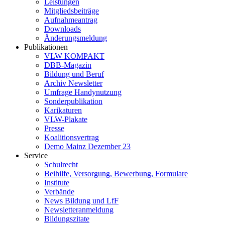
Leistungen
Mitgliedsbeiträge
Aufnahmeantrag
Downloads
Änderungsmeldung
Publikationen
VLW KOMPAKT
DBB-Magazin
Bildung und Beruf
Archiv Newsletter
Umfrage Handynutzung
Sonderpublikation
Karikaturen
VLW-Plakate
Presse
Koalitionsvertrag
Demo Mainz Dezember 23
Service
Schulrecht
Beihilfe, Versorgung, Bewerbung, Formulare
Institute
Verbände
News Bildung und LfF
Newsletteranmeldung
Bildungszitate