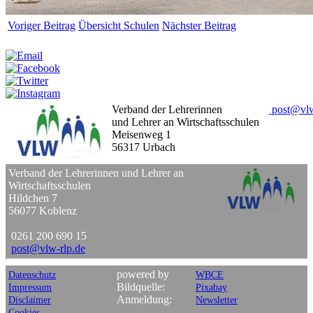
Voriger Beitrag
Übersicht Schulen
Nächster Beitrag
Weitersagen:
Verband der Lehrerinnen
post
@
vl
und Lehrer an Wirtschaftsschulen
Meisenweg 1
56317 Urbach
Verband der Lehrerinnen und Lehrer an
Wirtschaftsschulen
Hildchen 7
56077 Koblenz
0261 200 690 15
post
@
vlw-rlp
.
de
powered by
Datenschutz
WBCE
Bildquelle:
Impressum
Pixabay
Anmeldung:
Disclaimer
Newsletter
Cookies