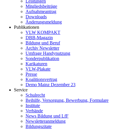
Leistungen
Mitgliedsbeiträge
Aufnahmeantrag
Downloads
Änderungsmeldung
Publikationen
VLW KOMPAKT
DBB-Magazin
Bildung und Beruf
Archiv Newsletter
Umfrage Handynutzung
Sonderpublikation
Karikaturen
VLW-Plakate
Presse
Koalitionsvertrag
Demo Mainz Dezember 23
Service
Schulrecht
Beihilfe, Versorgung, Bewerbung, Formulare
Institute
Verbände
News Bildung und LfF
Newsletteranmeldung
Bildungszitate