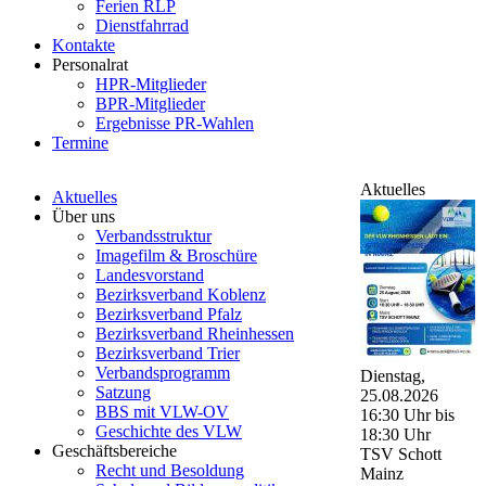
Ferien RLP
Dienstfahrrad
Kontakte
Personalrat
HPR-Mitglieder
BPR-Mitglieder
Ergebnisse PR-Wahlen
Termine
Aktuelles
Aktuelles
Über uns
Verbandsstruktur
Imagefilm & Broschüre
Landesvorstand
Bezirksverband Koblenz
Bezirksverband Pfalz
Bezirksverband Rheinhessen
Bezirksverband Trier
Verbandsprogramm
Dienstag,
Satzung
25.08.2026
BBS mit VLW-OV
16:30 Uhr bis
Geschichte des VLW
18:30 Uhr
Geschäftsbereiche
TSV Schott
Recht und Besoldung
Mainz