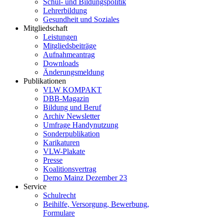
Schul- und Bildungspolitik
Lehrerbildung
Gesundheit und Soziales
Mitgliedschaft
Leistungen
Mitgliedsbeiträge
Aufnahmeantrag
Downloads
Änderungsmeldung
Publikationen
VLW KOMPAKT
DBB-Magazin
Bildung und Beruf
Archiv Newsletter
Umfrage Handynutzung
Sonderpublikation
Karikaturen
VLW-Plakate
Presse
Koalitionsvertrag
Demo Mainz Dezember 23
Service
Schulrecht
Beihilfe, Versorgung, Bewerbung,
Formulare