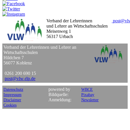
Verband der Lehrerinnen
post
@
vl
und Lehrer an Wirtschaftsschulen
Meisenweg 1
56317 Urbach
Verband der Lehrerinnen und Lehrer an
Wirtschaftsschulen
Hildchen 7
56077 Koblenz
0261 200 690 15
post
@
vlw-rlp
.
de
powered by
Datenschutz
WBCE
Bildquelle:
Impressum
Pixabay
Anmeldung:
Disclaimer
Newsletter
Cookies