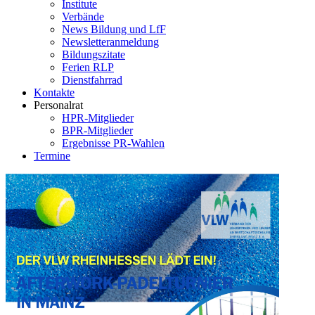
Institute
Verbände
News Bildung und LfF
Newsletteranmeldung
Bildungszitate
Ferien RLP
Dienstfahrrad
Kontakte
Personalrat
HPR-Mitglieder
BPR-Mitglieder
Ergebnisse PR-Wahlen
Termine