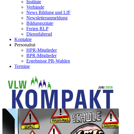
Institute
Verbände
News Bildung und LfF
Newsletteranmeldung
Bildungszitate
Ferien RLP
Dienstfahrrad
Kontakte
Personalrat
HPR-Mitglieder
BPR-Mitglieder
Ergebnisse PR-Wahlen
Termine