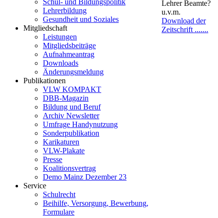
Schul- und Bildungspolitik
Lehrer Beamte?
Lehrerbildung
u.v.m.
Gesundheit und Soziales
Download der
Mitgliedschaft
Zeitschrift .......
Leistungen
Mitgliedsbeiträge
Aufnahmeantrag
Downloads
Änderungsmeldung
Publikationen
VLW KOMPAKT
DBB-Magazin
Bildung und Beruf
Archiv Newsletter
Umfrage Handynutzung
Sonderpublikation
Karikaturen
VLW-Plakate
Presse
Koalitionsvertrag
Demo Mainz Dezember 23
Service
Schulrecht
Beihilfe, Versorgung, Bewerbung,
Formulare