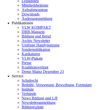
Leistungen
Mitgliedsbeiträge
Aufnahmeantrag
Downloads
Änderungsmeldung
Publikationen
VLW KOMPAKT
DBB-Magazin
Bildung und Beruf
Archiv Newsletter
Umfrage Handynutzung
Sonderpublikation
Karikaturen
VLW-Plakate
Presse
Koalitionsvertrag
Demo Mainz Dezember 23
Service
Schulrecht
Beihilfe, Versorgung, Bewerbung, Formulare
Institute
Verbände
News Bildung und LfF
Newsletteranmeldung
Bildungszitate