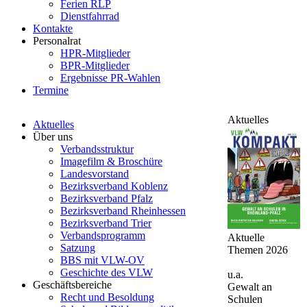
Ferien RLP
Dienstfahrrad
Kontakte
Personalrat
HPR-Mitglieder
BPR-Mitglieder
Ergebnisse PR-Wahlen
Termine
Aktuelles
Aktuelles
Über uns
Verbandsstruktur
Imagefilm & Broschüre
Landesvorstand
Bezirksverband Koblenz
Bezirksverband Pfalz
Bezirksverband Rheinhessen
Bezirksverband Trier
Verbandsprogramm
Aktuelle
Satzung
Themen 2026
BBS mit VLW-OV
Geschichte des VLW
u.a.
Geschäftsbereiche
Gewalt an
Recht und Besoldung
Schulen