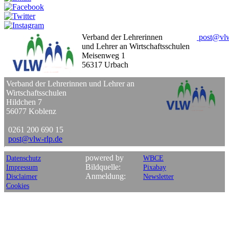
Verband der Lehrerinnen
post
@
vl
und Lehrer an Wirtschaftsschulen
Meisenweg 1
56317 Urbach
Verband der Lehrerinnen und Lehrer an
Wirtschaftsschulen
Hildchen 7
56077 Koblenz
0261 200 690 15
post
@
vlw-rlp
.
de
powered by
Datenschutz
WBCE
Bildquelle:
Impressum
Pixabay
Anmeldung:
Disclaimer
Newsletter
Cookies