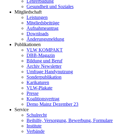
Lehrerbildung
Gesundheit und Soziales
Mitgliedschaft
Leistungen
Mitgliedsbeiträge
Aufnahmeantrag
Downloads
Änderungsmeldung
Publikationen
VLW KOMPAKT
DBB-Magazin
Bildung und Beruf
Archiv Newsletter
Umfrage Handynutzung
Sonderpublikation
Karikaturen
VLW-Plakate
Presse
Koalitionsvertrag
Demo Mainz Dezember 23
Service
Schulrecht
Beihilfe, Versorgung, Bewerbung, Formulare
Institute
Verbände