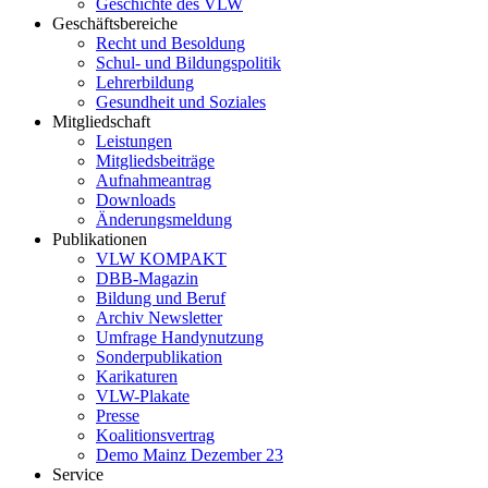
Geschichte des VLW
Geschäftsbereiche
Recht und Besoldung
Schul- und Bildungspolitik
Lehrerbildung
Gesundheit und Soziales
Mitgliedschaft
Leistungen
Mitgliedsbeiträge
Aufnahmeantrag
Downloads
Änderungsmeldung
Publikationen
VLW KOMPAKT
DBB-Magazin
Bildung und Beruf
Archiv Newsletter
Umfrage Handynutzung
Sonderpublikation
Karikaturen
VLW-Plakate
Presse
Koalitionsvertrag
Demo Mainz Dezember 23
Service