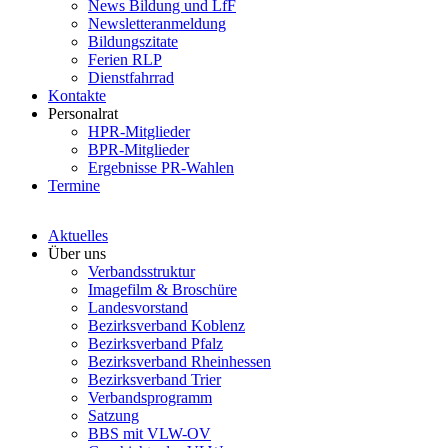
News Bildung und LfF
Newsletteranmeldung
Bildungszitate
Ferien RLP
Dienstfahrrad
Kontakte
Personalrat
HPR-Mitglieder
BPR-Mitglieder
Ergebnisse PR-Wahlen
Termine
Aktuelles
Über uns
Verbandsstruktur
Imagefilm & Broschüre
Landesvorstand
Bezirksverband Koblenz
Bezirksverband Pfalz
Bezirksverband Rheinhessen
Bezirksverband Trier
Verbandsprogramm
Satzung
BBS mit VLW-OV