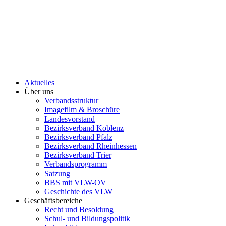
Aktuelles
Über uns
Verbandsstruktur
Imagefilm & Broschüre
Landesvorstand
Bezirksverband Koblenz
Bezirksverband Pfalz
Bezirksverband Rheinhessen
Bezirksverband Trier
Verbandsprogramm
Satzung
BBS mit VLW-OV
Geschichte des VLW
Geschäftsbereiche
Recht und Besoldung
Schul- und Bildungspolitik