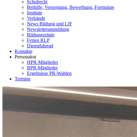
Schulrecht
Beihilfe, Versorgung, Bewerbung, Formulare
Institute
Verbände
News Bildung und LfF
Newsletteranmeldung
Bildungszitate
Ferien RLP
Dienstfahrrad
Kontakte
Personalrat
HPR-Mitglieder
BPR-Mitglieder
Ergebnisse PR-Wahlen
Termine