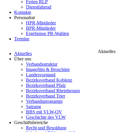
Ferien RLP
Dienstfahrrad
Kontakte
Personalrat
HPR-Mitglieder
BPR-Mitglieder
Ergebnisse PR-Wahlen
Termine
Aktuelles
Aktuelles
Über uns
Verbandsstruktur
Imagefilm & Broschüre
Landesvorstand
Bezirksverband Koblenz
Bezirksverband Pfalz
Bezirksverband Rheinhessen
Bezirksverband Trier
Verbandsprogramm
Satzung
BBS mit VLW-OV
Geschichte des VLW
Geschäftsbereiche
Recht und Besoldung