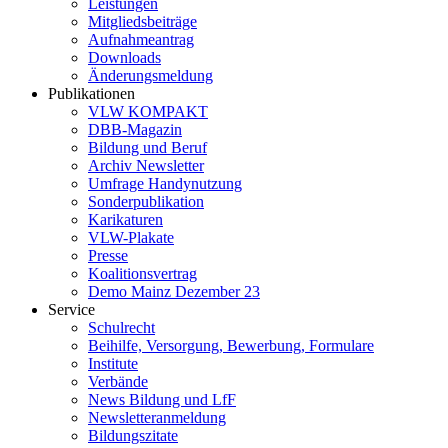
Leistungen
Mitgliedsbeiträge
Aufnahmeantrag
Downloads
Änderungsmeldung
Publikationen
VLW KOMPAKT
DBB-Magazin
Bildung und Beruf
Archiv Newsletter
Umfrage Handynutzung
Sonderpublikation
Karikaturen
VLW-Plakate
Presse
Koalitionsvertrag
Demo Mainz Dezember 23
Service
Schulrecht
Beihilfe, Versorgung, Bewerbung, Formulare
Institute
Verbände
News Bildung und LfF
Newsletteranmeldung
Bildungszitate