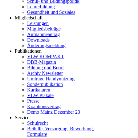
Schul- und Bildungspolitik
Lehrerbildung
Gesundheit und Soziales
Mitgliedschaft
Leistungen
Mitgliedsbeiträge
Aufnahmeantrag
Downloads
Änderungsmeldung
Publikationen
VLW KOMPAKT
DBB-Magazin
Bildung und Beruf
Archiv Newsletter
Umfrage Handynutzung
Sonderpublikation
Karikaturen
VLW-Plakate
Presse
Koalitionsvertrag
Demo Mainz Dezember 23
Service
Schulrecht
Beihilfe, Versorgung, Bewerbung,
Formulare