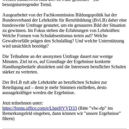
besorgniserregender Trend.
Ausgearbeitet von der Fachkommission Bildungspolitik hat der
Bundesverband der Lehrkräfte für Berufsbildung (BvLB) daher eine
bundesweite Umfrage gestartet, um ein genaueres Bild der Situation
zu gewinnen. Im Fokus stehen die Erfahrungen von Lehrkräften:
Welche Formen von Schulabsentismus treten auf? Welche
Gewaltvorfälle prägen den Schulalltag? Und welche Unterstützung
wird tatsächlich benötigt?
Die Teilnahme an der anonymen Umfrage dauert nur wenige
Minuten. Ziel ist es, auf Grundlage der Ergebnisse konkrete
Handlungsbedarfe abzuleiten und die Interessen beruflicher Schulen
stärker zu vertreten.
Der BvLB ruft alle Lehrkräfte an beruflichen Schulen zur
Beteiligung auf – denn je mehr Stimmen einfließen, desto
aussagekräftiger werden die Ergebnisse.
Jetzt teilnehmen unter:
https://forms.office.com/e/LbprHVVD33
(Bitte "vlw-rlp" ins
Bemerkungsfeld eingeben, dann können wir "unsere Ergebnisse"
filtern)