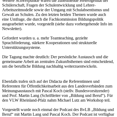
Weitere Schwerpunkte waren die zunehmende Heterogenität der
Schülerschaft, Fragen der Schulentwicklung und Lehrer-
Arbeitszeitmodelle sowie der Umgang mit Schulabsentismus und
Gewalt an Schulen. Zu den letzten beiden Themen wurde auch
eine Umfrage, die durch die Fachkommission Bildungspolitik
ausgearbeitet wurde, vorgestellt (siehe dazu vorhergehende Info im
Newsletter).
Gefordert wurden u. a. mehr Teamteaching, gezielte
Sprachförderung, stärkere Kooperationen und strukturelle
Unterstützungssysteme.
Die Tagung machte deutlich: Der persönliche Austausch und die
gemeinsame Arbeit an zentralen Zukunftsthemen sind entscheidend,
um die berufliche Bildung nachhaltig weiterzuentwickeln.
Ebenfalls trafen sich auf der Didacta die Referentinnen und
Referenten für Öffentlichkeitsarbeit aus den Landesverbänden zum
Meinungsaustausch mit Pascal Koch (stellv. Bundesvorsitzender)
und Prof. Martin Lang (Schriftleiter von „Bildung und Beruf“). Für
den VLW Rheinland-Pfalz nahm Michael Lutz am Workshop teil.
Vorgestellt wurde noch einmal der Podcast des BvLB „Bildung und
Beruf“ mit Martin Lang und Pascal Koch. Der Podcast ist verfügbar