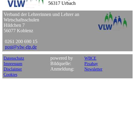
56317 Urbach
Verband der Lehrerinnen und Lehrer an
Wirtschaftsschulen
Hildchen 7
56077 Koblenz
0261 200 690 15
post
@
vlw-rlp
.
de
powered by
Datenschutz
WBCE
Bildquelle:
Impressum
Pixabay
Anmeldung:
Disclaimer
Newsletter
Cookies