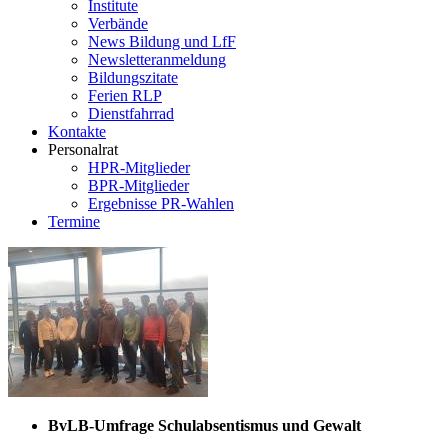
Institute
Verbände
News Bildung und LfF
Newsletteranmeldung
Bildungszitate
Ferien RLP
Dienstfahrrad
Kontakte
Personalrat
HPR-Mitglieder
BPR-Mitglieder
Ergebnisse PR-Wahlen
Termine
BvLB-Umfrage Schulabsentismus und Gewalt