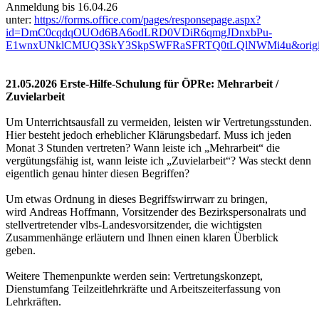
Anmeldung bis 16.04.26
unter:
https://forms.office.com/pages/responsepage.aspx?
id=DmC0cqdqOUOd6BA6odLRD0VDiR6qmgJDnxbPu-
E1wnxUNklCMUQ3SkY3SkpSWFRaSFRTQ0tLQlNWMi4u&origin=lp
21.05.2026 Erste-Hilfe-Schulung für ÖPRe: Mehrarbeit /
Zuvielarbeit
Um Unterrichtsausfall zu vermeiden, leisten wir Vertretungsstunden.
Hier besteht jedoch erheblicher Klärungsbedarf. Muss ich jeden
Monat 3 Stunden vertreten? Wann leiste ich „Mehrarbeit“ die
vergütungsfähig ist, wann leiste ich „Zuvielarbeit“? Was steckt denn
eigentlich genau hinter diesen Begriffen?
Um etwas Ordnung in dieses Begriffs­wirrwarr zu bringen,
wird Andreas Hoffmann, Vorsitzender des Bezirkspersonalrats und
stellvertretender vlbs-Landesvorsitzender, die wichtigsten
Zusammenhänge erläutern und Ihnen einen klaren Überblick
geben.
Weitere Themenpunkte werden sein: Vertretungskonzept,
Dienstumfang Teilzeitlehrkräfte und Arbeitszeiterfassung von
Lehrkräften.