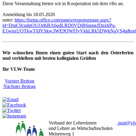
Diese Veranstaltung bieten wir in Kooperation mit dem vlbs an.
Anmeldung bis 18.05.2026
unter:
https://forms.office.com/pages/responsepage.aspx?
id=DmC0cqdqOUOd6BA6odLRD0VDiR6qmgJDnxbPu-
E1wnxUOTkwT0JYSkw3WE9OWFIyVkhLRk5DWkNaVS4u&origin=l
Wir wünschen Ihnen einen guten Start nach den Osterferien
und verbleiben mit besten kollegialen Grüßen
Ihr VLW-Team
Voriger Beitrag
Nächster Beitrag
Weitersagen:
Verband der Lehrerinnen
post
@
vl
und Lehrer an Wirtschaftsschulen
Meisenweg 1