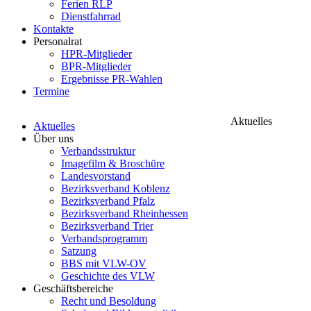
Ferien RLP
Dienstfahrrad
Kontakte
Personalrat
HPR-Mitglieder
BPR-Mitglieder
Ergebnisse PR-Wahlen
Termine
Aktuelles
Aktuelles
Über uns
Verbandsstruktur
Imagefilm & Broschüre
Landesvorstand
Bezirksverband Koblenz
Bezirksverband Pfalz
Bezirksverband Rheinhessen
Bezirksverband Trier
Verbandsprogramm
Satzung
BBS mit VLW-OV
Geschichte des VLW
Geschäftsbereiche
Recht und Besoldung