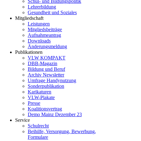
Schul- und Bildungspolitik
Lehrerbildung
Gesundheit und Soziales
Mitgliedschaft
Leistungen
Mitgliedsbeiträge
Aufnahmeantrag
Downloads
Änderungsmeldung
Publikationen
VLW KOMPAKT
DBB-Magazin
Bildung und Beruf
Archiv Newsletter
Umfrage Handynutzung
Sonderpublikation
Karikaturen
VLW-Plakate
Presse
Koalitionsvertrag
Demo Mainz Dezember 23
Service
Schulrecht
Beihilfe, Versorgung, Bewerbung,
Formulare