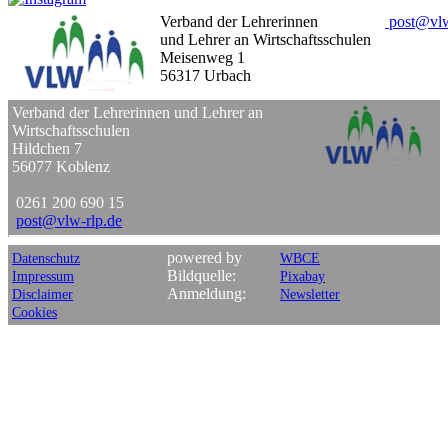
Verband der Lehrerinnen
post
@
vl
und Lehrer an Wirtschaftsschulen
Meisenweg 1
56317 Urbach
Verband der Lehrerinnen und Lehrer an
Wirtschaftsschulen
Hildchen 7
56077 Koblenz
0261 200 690 15
post
@
vlw-rlp
.
de
powered by
Datenschutz
WBCE
Bildquelle:
Impressum
Pixabay
Anmeldung:
Disclaimer
Newsletter
Cookies