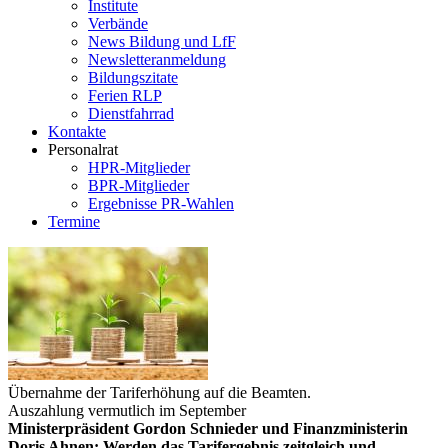
Institute
Verbände
News Bildung und LfF
Newsletteranmeldung
Bildungszitate
Ferien RLP
Dienstfahrrad
Kontakte
Personalrat
HPR-Mitglieder
BPR-Mitglieder
Ergebnisse PR-Wahlen
Termine
Übernahme der Tariferhöhung auf die Beamten.
Auszahlung vermutlich im September
Ministerpräsident Gordon Schnieder und Finanzministerin
Doris Ahnen: Werden das Tarifergebnis zeitgleich und