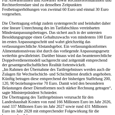
Für Anwärterinnen und Anwärter sowie Rechtsreferendarinnen und
Rechtsreferendare sind zu denselben Zeitpunkten
Festbetragserhöhungen von zweimal 60 Euro und einmal 30 Euro
vorgesehen.
Die Übertragung erfolgt zudem systemgerecht und beinhaltet daher
eine lineare Umrechnung des im Tarifabschluss vereinbarten
Mindestanpassungsbetrages. Das sichert auch in der untersten
Besoldungsgruppe einen Gehaltszuwachs von mindestens 100 Euro
im ersten Anpassungsschritt und wahrt gleichzeitig das
verfassungsrechtliche Abstandsgebot. Ein verfassungskonformes
Alimentationsniveau iöst durch das vorliegende Anpassungsgesetz
weiterhin gewährleistet. Darüber hinaus wird das beamtenrechtliche
Doppelverdienermodell sachgerecht und zeitgemäß entsprechend
der gesamtgesellschaftlichen Realität fortentwickelt.
„Im Rahmen der Übernahme des Tarifergebnisses werden auch die
Zulagen für Wechselschicht- und Schichtdienst deutlich angehoben.
Künftig betragen diese entsprechend der bisherigen Staffelung 200,
120, 90 beziehungsweise 70 Euro. Damit wird den besonderen
Belastungen dieser Dienstformen noch stärker Rechnung getragen“,
sagte Ministerpräsident Schnieder.
Die Übertragung des Tarifergebnisses verursacht für den
Landeshaushalt Kosten von rund 166 Millionen Euro im Jahr 2026,
rund 337 Millionen Euro im Jahr 2027 sowie rund 431 Millionen
Euro im Jahr 2028 mit entsprechender Folgewirkung für die