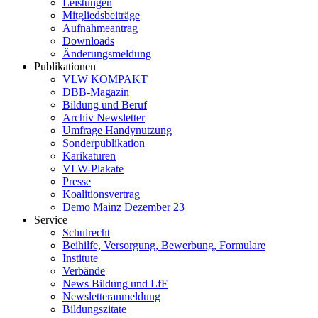
Leistungen
Mitgliedsbeiträge
Aufnahmeantrag
Downloads
Änderungsmeldung
Publikationen
VLW KOMPAKT
DBB-Magazin
Bildung und Beruf
Archiv Newsletter
Umfrage Handynutzung
Sonderpublikation
Karikaturen
VLW-Plakate
Presse
Koalitionsvertrag
Demo Mainz Dezember 23
Service
Schulrecht
Beihilfe, Versorgung, Bewerbung, Formulare
Institute
Verbände
News Bildung und LfF
Newsletteranmeldung
Bildungszitate