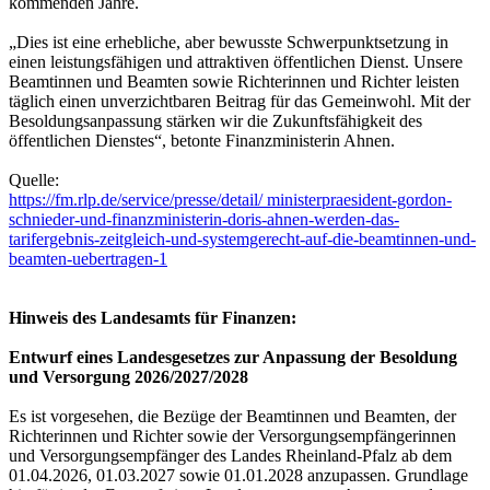
kommenden Jahre.
„Dies ist eine erhebliche, aber bewusste Schwerpunktsetzung in
einen leistungsfähigen und attraktiven öffentlichen Dienst. Unsere
Beamtinnen und Beamten sowie Richterinnen und Richter leisten
täglich einen unverzichtbaren Beitrag für das Gemeinwohl. Mit der
Besoldungsanpassung stärken wir die Zukunftsfähigkeit des
öffentlichen Dienstes“, betonte Finanzministerin Ahnen.
Quelle:
https://fm.rlp.de/service/presse/detail/ ministerpraesident-gordon-
schnieder-und-finanzministerin-doris-ahnen-werden-das-
tarifergebnis-zeitgleich-und-systemgerecht-auf-die-beamtinnen-und-
beamten-uebertragen-1
Hinweis des Landesamts für Finanzen:
Entwurf eines Landesgesetzes zur Anpassung der Besoldung
und Versorgung 2026/2027/2028
Es ist vorgesehen, die Bezüge der Beamtinnen und Beamten, der
Richterinnen und Richter sowie der Versorgungsempfängerinnen
und Versorgungsempfänger des Landes Rheinland-Pfalz ab dem
01.04.2026, 01.03.2027 sowie 01.01.2028 anzupassen. Grundlage