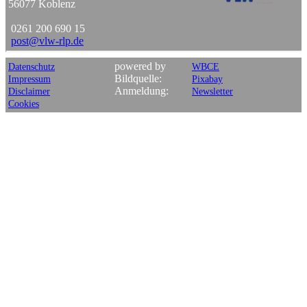
56077 Koblenz
0261 200 690 15
post
@
vlw-rlp
.
de
powered by
Datenschutz
WBCE
Bildquelle:
Impressum
Pixabay
Anmeldung:
Disclaimer
Newsletter
Cookies