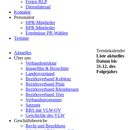
Ferien RLP
Dienstfahrrad
Kontakte
Personalrat
HPR-Mitglieder
BPR-Mitglieder
Ergebnisse PR-Wahlen
Termine
Terminkalender
Aktuelles
Liste aktuelles
Über uns
Datum bis
Verbandsstruktur
31.12. des
Imagefilm & Broschüre
Folgejahrs
Landesvorstand
Bezirksverband Koblenz
Bezirksverband Pfalz
Bezirksverband Rheinhessen
Bezirksverband Trier
Verbandsprogramm
Satzung
BBS mit VLW-OV
Geschichte des VLW
Geschäftsbereiche
Recht und Besoldung