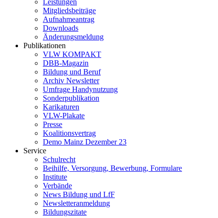
Leistungen
Mitgliedsbeiträge
Aufnahmeantrag
Downloads
Änderungsmeldung
Publikationen
VLW KOMPAKT
DBB-Magazin
Bildung und Beruf
Archiv Newsletter
Umfrage Handynutzung
Sonderpublikation
Karikaturen
VLW-Plakate
Presse
Koalitionsvertrag
Demo Mainz Dezember 23
Service
Schulrecht
Beihilfe, Versorgung, Bewerbung, Formulare
Institute
Verbände
News Bildung und LfF
Newsletteranmeldung
Bildungszitate