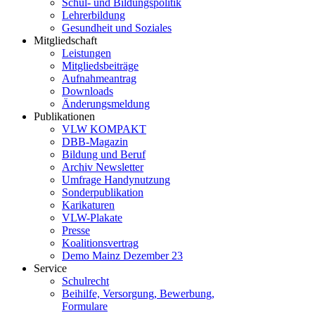
Schul- und Bildungspolitik
Lehrerbildung
Gesundheit und Soziales
Mitgliedschaft
Leistungen
Mitgliedsbeiträge
Aufnahmeantrag
Downloads
Änderungsmeldung
Publikationen
VLW KOMPAKT
DBB-Magazin
Bildung und Beruf
Archiv Newsletter
Umfrage Handynutzung
Sonderpublikation
Karikaturen
VLW-Plakate
Presse
Koalitionsvertrag
Demo Mainz Dezember 23
Service
Schulrecht
Beihilfe, Versorgung, Bewerbung,
Formulare